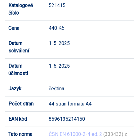
Katalogové
521415
číslo
Cena
440 Kč
Datum
1. 5. 2025
schválení
Datum
1. 6. 2025
účinnosti
Jazyk
čeština
Počet stran
44 stran formátu A4
EAN kód
8596135214150
Tato norma
ČSN EN 61000-2-4 ed. 2
(333432) z