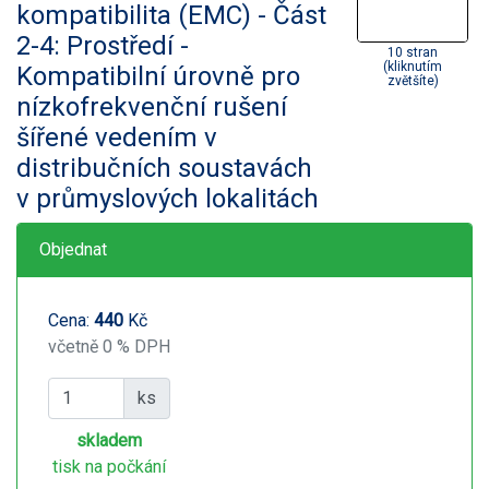
kompatibilita (EMC) - Část
2-4: Prostředí -
10 stran
(kliknutím
Kompatibilní úrovně pro
zvětšíte)
nízkofrekvenční rušení
šířené vedením v
distribučních soustavách
v průmyslových lokalitách
Objednat
Cena:
440
Kč
včetně 0 % DPH
ks
skladem
tisk na počkání