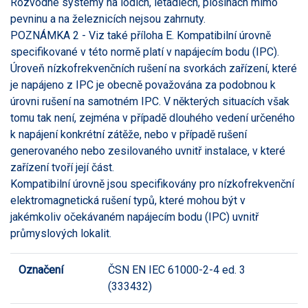
Rozvodné systémy na lodích, letadlech, plošinách mimo
pevninu a na železnicích nejsou zahrnuty.
POZNÁMKA 2 - Viz také příloha E. Kompatibilní úrovně
specifikované v této normě platí v napájecím bodu (IPC).
Úroveň nízkofrekvenčních rušení na svorkách zařízení, které
je napájeno z IPC je obecně považována za podobnou k
úrovni rušení na samotném IPC. V některých situacích však
tomu tak není, zejména v případě dlouhého vedení určeného
k napájení konkrétní zátěže, nebo v případě rušení
generovaného nebo zesilovaného uvnitř instalace, v které
zařízení tvoří její část.
Kompatibilní úrovně jsou specifikovány pro nízkofrekvenční
elektromagnetická rušení typů, které mohou být v
jakémkoliv očekávaném napájecím bodu (IPC) uvnitř
průmyslových lokalit.
Označení
ČSN EN IEC 61000-2-4 ed. 3
(333432)