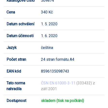
Katalogové číslo
509874
Cena
340 Kč
Datum schválení
1. 5. 2020
Datum účinnosti
1. 6. 2020
Jazyk
čeština
Počet stran
24 stran formátu A4
EAN kód
8596135098743
Tato norma
ČSN EN 61000-3-11
(333432) z
nahradila
září 2001
Dostupnost
skladem (tisk na počkání)