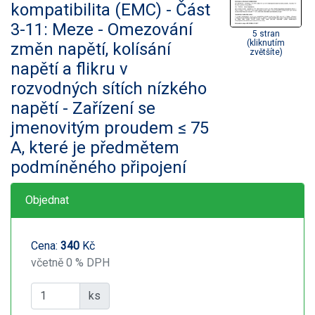
kompatibilita (EMC) - Část
3-11: Meze - Omezování
5 stran
(kliknutím
změn napětí, kolísání
zvětšíte)
napětí a flikru v
rozvodných sítích nízkého
napětí - Zařízení se
jmenovitým proudem ≤ 75
A, které je předmětem
podmíněného připojení
Objednat
Cena:
340
Kč
včetně 0 % DPH
ks