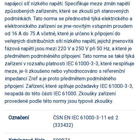
napájecí síť nízkého napětí. Specifikuje meze změn napětí
způsobených zařízením, které se zkouší při stanovených
podmínkách. Tato norma se přednostně týká elektrického a
elektronického zařízení se jme-novitým vstupním proudem
od 16 A do 75 A včetně, které je určeno k připojení do
veřejných distribučních sítí nízkého napětí, jejichž jmenovitá
fázová napětí jsou mezi 220 V a 250 V při 50 Hz, a které je
předmětem podmíněného připojení. Tato norma se také týká
zařízení v rozsahu platnosti IEC 61000-3-3, které nesplňuje
meze, je-li zkoušeno nebo vyhodnocováno s referenční
impedancí Zref a je proto předmětem podmíněného
připojení. Zařízení, které splňuje požadavky IEC 61000-3-3,
nespadá do této části IEC 61000. Zkoušky zařízení
provedené podle této normy jsou typové zkoušky.
Označení
ČSN EN IEC 61000-3-11 ed. 2
(333432)