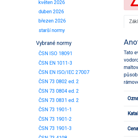
květen 2026
duben 2026
březen 2026
Zák
starší normy
Ano
Vybrané normy
Tato e
ČSN ISO 18091
vodoro
ČSN EN 1011-3
maltov
ČSN EN ISO/IEC 27007
působi
ČSN 73 0802 ed. 2
rámové
ČSN 73 0804 ed. 2
Ozna
ČSN 73 0831 ed. 2
ČSN 73 1901-1
Kata
ČSN 73 1901-2
ČSN 73 1901-3
Cen
ČSN 73 4108