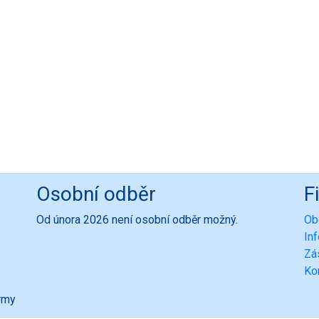
Osobní odběr
F
Od února 2026 není osobní odběr možný.
Ob
In
Zá
Ko
ormy