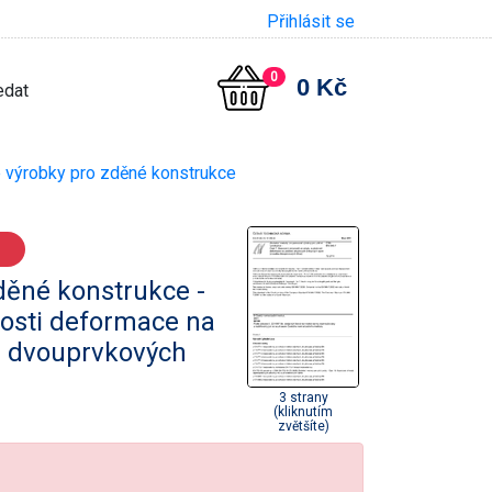
Přihlásit se
0
0 Kč
výrobky pro zděné konstrukce
ěné konstrukce -
losti deformace na
a dvouprvkových
3 strany
(kliknutím
zvětšíte)