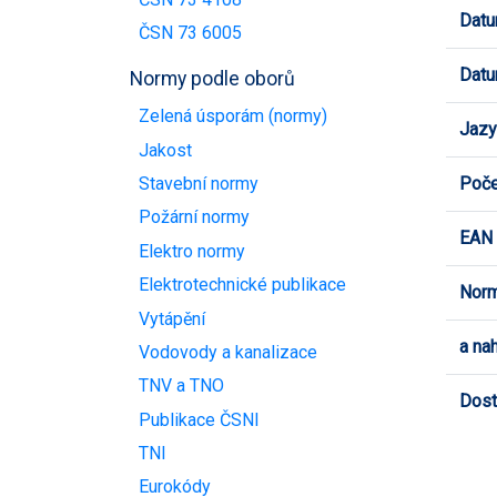
Datu
ČSN 73 6005
Datu
Normy podle oborů
Zelená úsporám (normy)
Jazy
Jakost
Poče
Stavební normy
Požární normy
EAN
Elektro normy
Elektrotechnické publikace
Norm
Vytápění
a na
Vodovody a kanalizace
TNV a TNO
Dost
Publikace ČSNI
TNI
Eurokódy