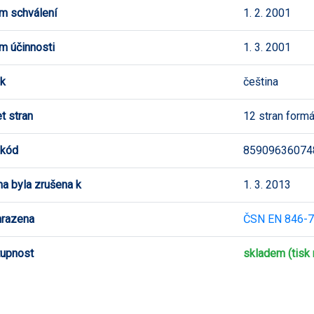
m schválení
1. 2. 2001
m účinnosti
1. 3. 2001
k
čeština
t stran
12 stran form
 kód
85909636074
a byla zrušena k
1. 3. 2013
hrazena
ČSN EN 846-7
upnost
skladem (tisk 