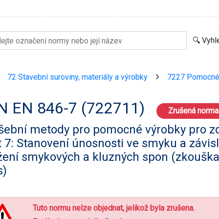
72 Stavební suroviny, materiály a výrobky
7227 Pomocné 
>
>
N EN 846-7 (722711)
Zrušená norma
šební metody pro pomocné výrobky pro zd
 7: Stanovení únosnosti ve smyku a závis
ížení smykových a kluzných spon (zkoušk
s)
Tuto normu nelze objednat, jelikož byla zrušena.