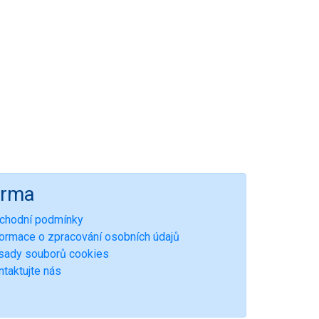
irma
chodní podmínky
formace o zpracování osobních údajů
sady souborů cookies
ntaktujte nás