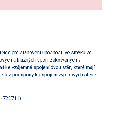
h
těles pro stanovení únosnosti ve smyku ve
ových a kluzných spon, zakotvených v
jí ke vzájemné spojení dvou stěn, které mají
e též pro spony k připojení výplňových stěn k
 (722711)