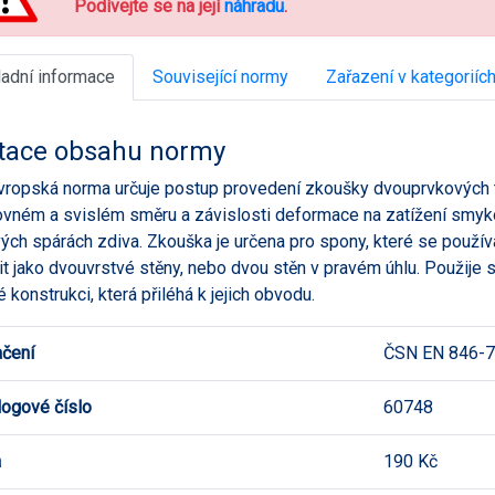
Podívejte se na její
náhradu
.
ladní informace
Související normy
Zařazení v kategoriíc
tace obsahu normy
vropská norma určuje postup provedení zkoušky dvouprvkových 
vném a svislém směru a závislosti deformace na zatížení smyk
ých spárách zdiva. Zkouška je určena pro spony, které se používa
t jako dvouvrstvé stěny, nebo dvou stěn v pravém úhlu. Použije s
 konstrukci, která přiléhá k jejich obvodu.
čení
ČSN EN 846-7
logové číslo
60748
a
190 Kč