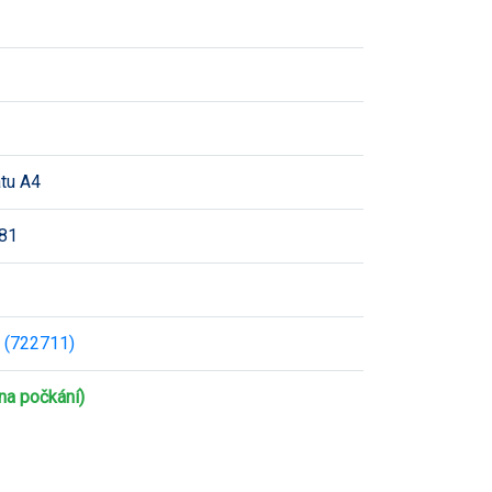
átu A4
81
 (722711)
na počkání)