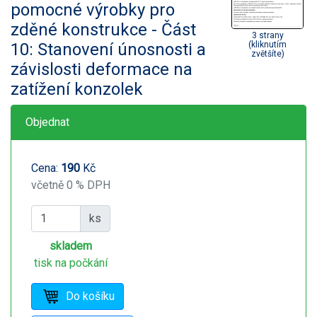
pomocné výrobky pro
zděné konstrukce - Část
3 strany
10: Stanovení únosnosti a
(kliknutím
zvětšíte)
závislosti deformace na
zatížení konzolek
Objednat
Cena:
190
Kč
včetně 0 % DPH
ks
skladem
tisk na počkání