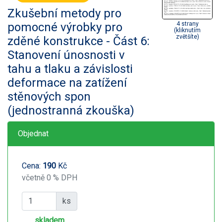
Zkušební metody pro
pomocné výrobky pro
4 strany
(kliknutím
zvětšíte)
zděné konstrukce - Část 6:
Stanovení únosnosti v
tahu a tlaku a závislosti
deformace na zatížení
stěnových spon
(jednostranná zkouška)
Objednat
Cena:
190
Kč
včetně 0 % DPH
ks
skladem