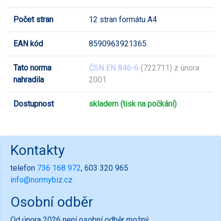
Počet stran
12 stran formátu A4
EAN kód
8590963921365
Tato norma
ČSN EN 846-6
(722711) z února
nahradila
2001
Dostupnost
skladem (tisk na počkání)
Kontakty
telefon
736 168 972
, 603 320 965
info@normybiz.cz
Osobní odběr
Od února 2026 není osobní odběr možný.