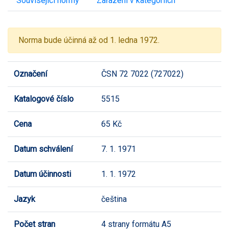
Související normy
Zařazení v kategoriích
Norma bude účinná až od 1. ledna 1972.
Označení
ČSN 72 7022 (727022)
Katalogové číslo
5515
Cena
65 Kč
Datum schválení
7. 1. 1971
Datum účinnosti
1. 1. 1972
Jazyk
čeština
Počet stran
4 strany formátu A5