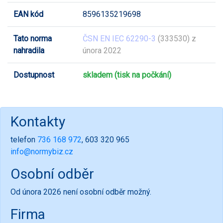
EAN kód
8596135219698
Tato norma
ČSN EN IEC 62290-3
(333530) z
nahradila
února 2022
Dostupnost
skladem (tisk na počkání)
Kontakty
telefon
736 168 972
, 603 320 965
info@normybiz.cz
Osobní odběr
Od února 2026 není osobní odběr možný.
Firma