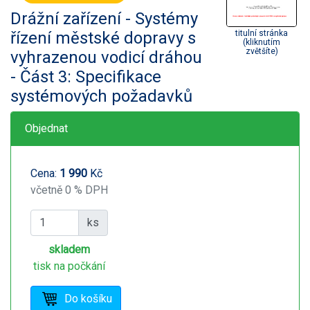
Drážní zařízení - Systémy
řízení městské dopravy s
titulní stránka
(kliknutím
zvětšíte)
vyhrazenou vodicí dráhou
- Část 3: Specifikace
systémových požadavků
Objednat
Cena:
1 990
Kč
včetně 0 % DPH
ks
skladem
tisk na počkání