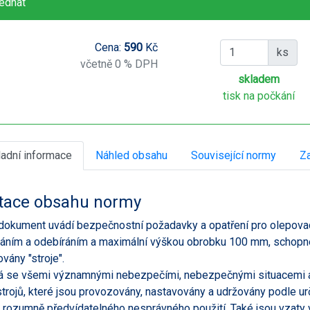
ednat
Cena:
590
Kč
ks
včetně 0 % DPH
skladem
tisk na počkání
ladní informace
Náhled obsahu
Související normy
Za
tace obsahu normy
dokument uvádí bezpečnostní požadavky a opatření pro olepovac
áním a odebíráním a maximální výškou obrobku 100 mm, schopné n
vány "stroje".
 se všemi významnými nebezpečími, nebezpečnými situacemi a 
 strojů, které jsou provozovány, nastavovány a udržovány podle
 rozumně předvídatelného nesprávného použití. Také jsou vzaty