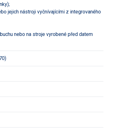
nky);
bo jejich nástroji vyčnívajícími z integrovaného
výbuchu nebo na stroje vyrobené před datem
70)