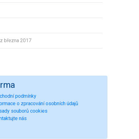
z března 2017
irma
chodní podmínky
formace o zpracování osobních údajů
sady souborů cookies
ntaktujte nás