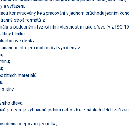
y a vyřazení.
 jsou konstruovány ke zpracování v jednom průchodu jedním kon
tranný stroj) formátů z:
riálů s podobnými fyzikálními vlastnostmi jako dřevo (viz ISO 1
litiny hliníku;
okartonové desky.
nanášené strojem mohou být vyrobeny z:
u;
minu;
u;
ozitních materiálů;
u;
 slitiny;
vního dřeva.
také pro stroje vybavené jedním nebo více z následujících zařízen
:
ovzdušná olepovací jednotka;