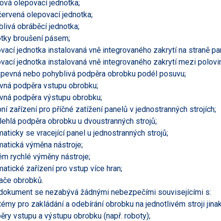
rová olepovací jednotka;
ačervená olepovací jednotka;
blivá obráběcí jednotka;
otky broušení pásem;
ovací jednotka instalovaná vně integrovaného zakrytí na straně pa
ovací jednotka instalovaná vně integrovaného zakrytí mezi polovi
í pevná nebo pohyblivá podpěra obrobku podél posuvu;
avná podpěra vstupu obrobku;
avná podpěra výstupu obrobku;
pní zařízení pro příčné zatížení panelů v jednostranných strojích;
lehlá podpěra obrobku u dvoustranných strojů;
maticky se vracející panel u jednostranných strojů;
matická výměna nástroje;
ém rychlé výměny nástroje;
matické zařízení pro vstup více hran;
vače obrobků.
dokument se nezabývá žádnými nebezpečími souvisejícími s:
témy pro zakládání a odebírání obrobku na jednotlivém stroji jin
ěry vstupu a výstupu obrobku (např. roboty);