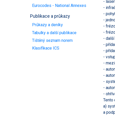
- lase
Eurocodes - National Annexes
- infr
- pohy
Publikace a průkazy
- jedn
Průkazy a deníky
- fréz
- fréz
Tabulky a další publikace
- dalš
Tištěný seznam norem
- příd
Klasifikace ICS
- příd
- vstu
- mezi
- auto
- auto
- syst
- auto
- ohří
Tento 
a) sys
a podp