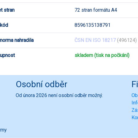
t stran
72 stran formátu A4
 kód
8596135138791
 norma nahradila
ČSN EN ISO 18217
(496124) 
upnost
skladem (tisk na počkání)
Osobní odběr
F
Od února 2026 není osobní odběr možný.
Ob
In
Zá
Ko
ormy