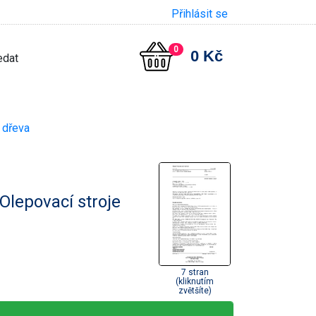
Přihlásit se
0
0 Kč
e dřeva
 Olepovací stroje
7 stran
(kliknutím
zvětšíte)