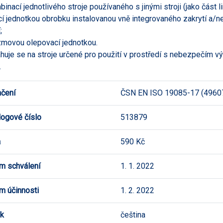
binací jednotlivého stroje používaného s jinými stroji (jako část li
icí jednotkou obrobku instalovanou vně integrovaného zakrytí a/ne
;
zmovou olepovací jednotkou.
huje se na stroje určené pro použití v prostředí s nebezpečím 
.
čení
ČSN EN ISO 19085-17 (4960
logové číslo
513879
a
590 Kč
m schválení
1. 1. 2022
m účinnosti
1. 2. 2022
k
čeština