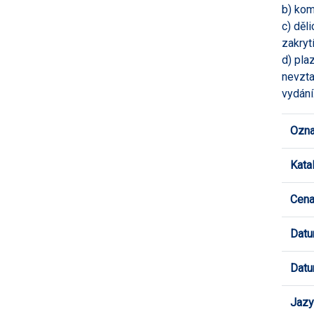
b) kom
c) děl
zakrytí
d) pla
nevzta
vydání
Ozna
Kata
Cen
Datu
Datu
Jazy