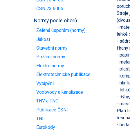
poruch
ČSN 73 6005
Stroje
(dvous
Normy podle oborů
- mate
Zelená úsporám (normy)
lehké s
Jakost
- sádr
Hrany 
Stavební normy
- papír
Požární normy
- mela
Elektro normy
- plast
Elektrotechnické publikace
- komp
- hliník
Vytápění
- lehké
Vodovody a kanalizace
- dýhy;
TNV a TNO
- masi
Publikace ČSNI
Platí 
řešena
TNI
- hork
Eurokódy