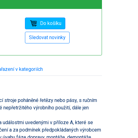
řazení v kategoriích
í stroje poháněné řetězy nebo pásy, s ručním
epřetržitého výrobního použití, dále jen
událostmi uvedenými v příloze A, které se
 určení a za podmínek předpokládaných výrobcem
 v úvahu fáze dopravy, montáže, demontáže,