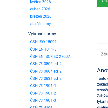
Obj
květen 2026
duben 2026
březen 2026
starší normy
Vybrané normy
ČSN ISO 18091
ČSN EN 1011-3
Zák
ČSN EN ISO/IEC 27007
ČSN 73 0802 ed. 2
Ano
ČSN 73 0804 ed. 2
Tento 
ČSN 73 0831 ed. 2
zaklád
ČSN 73 1901-1
označo
ČSN 73 1901-2
Zabývá
ČSN 73 1901-3
týkají
včetně
ČSN 73 4108