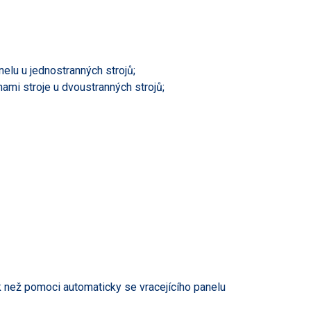
nelu u jednostranných strojů;
nami stroje u dvoustranných strojů;
ak než pomoci automaticky se vracejícího panelu