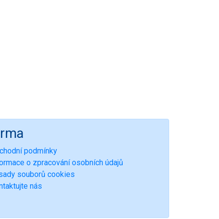
irma
chodní podmínky
formace o zpracování osobních údajů
sady souborů cookies
ntaktujte nás