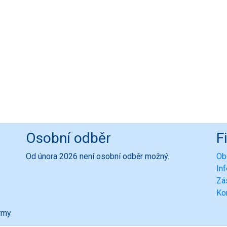
Osobní odběr
F
Od února 2026 není osobní odběr možný.
Ob
In
Zá
Ko
ormy