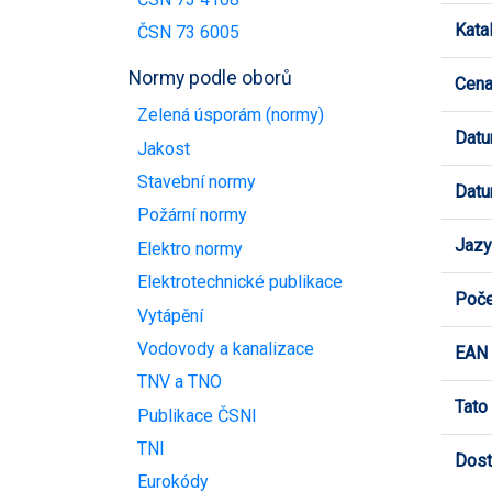
Kata
ČSN 73 6005
Normy podle oborů
Cen
Zelená úsporám (normy)
Datu
Jakost
Stavební normy
Datu
Požární normy
Jazy
Elektro normy
Elektrotechnické publikace
Poče
Vytápění
Vodovody a kanalizace
EAN
TNV a TNO
Tato
Publikace ČSNI
TNI
Dost
Eurokódy