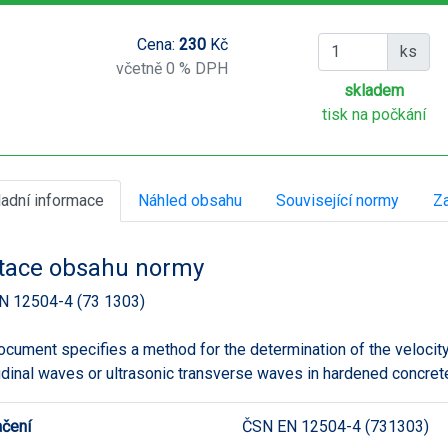
Cena:
230
Kč
ks
včetně 0 % DPH
skladem
tisk na počkání
ladní informace
Náhled obsahu
Související normy
Za
tace obsahu normy
N 12504-4 (73 1303)
ocument specifies a method for the determination of the velocity
udinal waves or ultrasonic transverse waves in hardened concrete
čení
ČSN EN 12504-4 (731303)