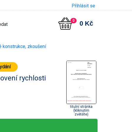
Přihlásit se
0
0 Kč
 konstrukce, zkoušení
vydání
ovení rychlosti
titulní stránka
(kliknutím
zvětšíte)