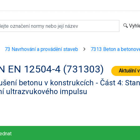
73 Navrhování a provádění staveb
7313 Beton a betonové
>
>
N EN 12504-4 (731303)
Aktuální 
šení betonu v konstrukcích - Část 4: Stan
ní ultrazvukového impulsu
ednat