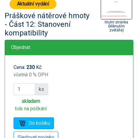
Aktuální vydání
Práškové nátěrové hmoty
- Část 12: Stanovení
titulní stránka
(kliknutím
zvětšíte)
kompatibility
Objednat
Cena:
230
Kč
včetně 0 % DPH
ks
skladem
tisk na počkání