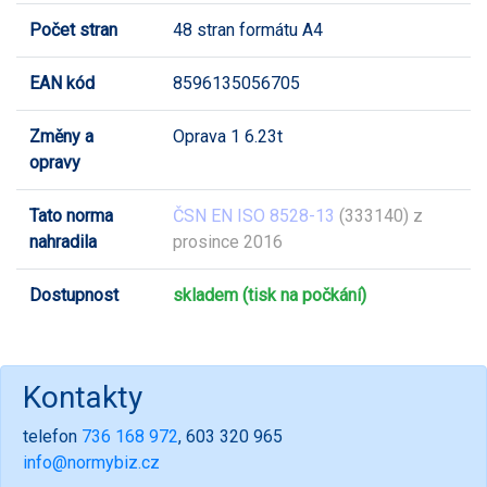
Počet stran
48 stran formátu A4
EAN kód
8596135056705
Změny a
Oprava 1 6.23t
opravy
Tato norma
ČSN EN ISO 8528-13
(333140) z
nahradila
prosince 2016
Dostupnost
skladem (tisk na počkání)
Kontakty
telefon
736 168 972
, 603 320 965
info@normybiz.cz