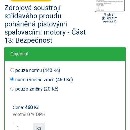
Zdrojová soustrojí
střídavého proudu
9 stran
(kliknutím
poháněná pístovými
zvětšíte)
spalovacími motory - Část
13: Bezpečnost
Objednat
pouze normu (440 Kč)
normu včetně změn (460 Kč)
pouze změny (20 Kč)
Cena:
460
Kč
včetně 0 % DPH
ks