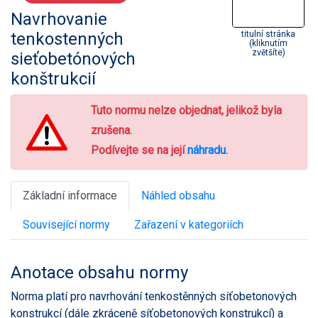
Navrhovanie
tenkostenných
titulní stránka
(kliknutím
zvětšíte)
sieťobetónových
konštrukcií
Tuto normu nelze objednat, jelikož byla
zrušena.
Podívejte se na její
náhradu
.
Základní informace
Náhled obsahu
Související normy
Zařazení v kategoriích
Anotace obsahu normy
Norma platí pro navrhování tenkostěnných síťobetonových
konstrukcí (dále zkráceně síťobetonových konstrukcí) a