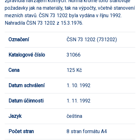
zpravidla navzájem kolmých. Norma kromě toho stanovuje
požadavky jak na materiály, tak na výpočty, včetně stanovení
mezních stavů. ČSN 73 1202 byla vydána v říjnu 1992.
Nahradila ČSN 73 1202 z 15.3.1976.
Označení
ČSN 73 1202 (731202)
Katalogové číslo
31066
Cena
125 Kč
Datum schválení
1. 10. 1992
Datum účinnosti
1. 11. 1992
Jazyk
čeština
Počet stran
8 stran formátu A4