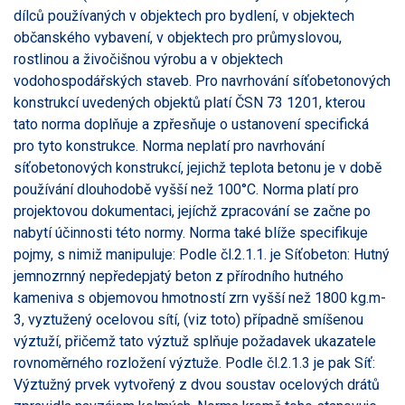
dílců používaných v objektech pro bydlení, v objektech
občanského vybavení, v objektech pro průmyslovou,
rostlinou a živočišnou výrobu a v objektech
vodohospodářských staveb. Pro navrhování síťobetonových
konstrukcí uvedených objektů platí ČSN 73 1201, kterou
tato norma doplňuje a zpřesňuje o ustanovení specifická
pro tyto konstrukce. Norma neplatí pro navrhování
síťobetonových konstrukcí, jejichž teplota betonu je v době
používání dlouhodobě vyšší než 100°C. Norma platí pro
projektovou dokumentaci, jejíchž zpracování se začne po
nabytí účinnosti této normy. Norma také blíže specifikuje
pojmy, s nimiž manipuluje: Podle čl.2.1.1. je Síťobeton: Hutný
jemnozrnný nepředepjatý beton z přírodního hutného
kameniva s objemovou hmotností zrn vyšší než 1800 kg.m-
3, vyztužený ocelovou sítí, (viz toto) případně smíšenou
výztuží, přičemž tato výztuž splňuje požadavek ukazatele
rovnoměrného rozložení výztuže. Podle čl.2.1.3 je pak Síť:
Výztužný prvek vytvořený z dvou soustav ocelových drátů