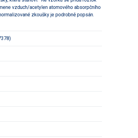
plamene vzduch/acetylen atomového absorpčního
 normalizované zkoušky je podrobně popsán.
7378)