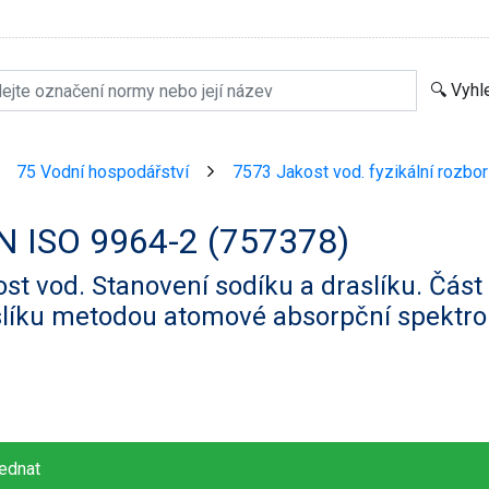
75 Vodní hospodářství
7573 Jakost vod. fyzikální rozbo
>
>
N ISO 9964-2 (757378)
st vod. Stanovení sodíku a draslíku. Část
slíku metodou atomové absorpční spektro
ednat