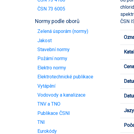
chlori
ČSN 73 6005
spektr
Normy podle oborů
ČSN IS
Zelená úsporám (normy)
Ozna
Jakost
Stavební normy
Kata
Požární normy
Cen
Elektro normy
Elektrotechnické publikace
Datu
Vytápění
Vodovody a kanalizace
Datu
TNV a TNO
Jazy
Publikace ČSNI
TNI
Poče
Eurokódy