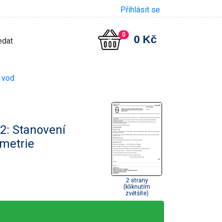
Přihlásit se
0
0 Kč
r vod
 2: Stanovení
metrie
2 strany
(kliknutím
zvětšíte)