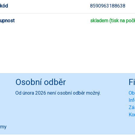
 kód
8590963188638
upnost
skladem (tisk na poč
Osobní odběr
F
Od února 2026 není osobní odběr možný.
Ob
In
Zá
Ko
ormy