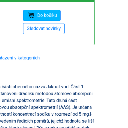
řazení v kategoriích
částí obecného názvu Jakost vod. Část 1:
Stanovení draslíku metodou atomové absorpční
 emisní spektrometrie. Tato druhá část
vou absorpční spektrometrií (AAS). Je určena
tností koncentrací sodíku v rozmezí od 5 mg.l-
edením ředicích poměrů, jejichž hodnota se liší
y, která stanoví: "Ke vzorku se přidá roztok