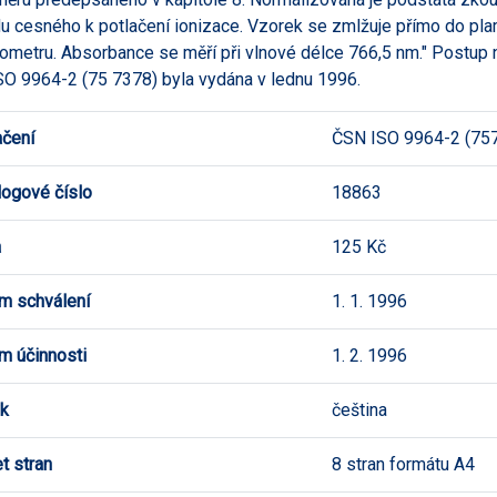
du cesného k potlačení ionizace. Vzorek se zmlžuje přímo do 
ometru. Absorbance se měří při vlnové délce 766,5 nm." Postup
O 9964-2 (75 7378) byla vydána v lednu 1996.
čení
ČSN ISO 9964-2 (75
logové číslo
18863
a
125 Kč
m schválení
1. 1. 1996
m účinnosti
1. 2. 1996
k
čeština
t stran
8 stran formátu A4