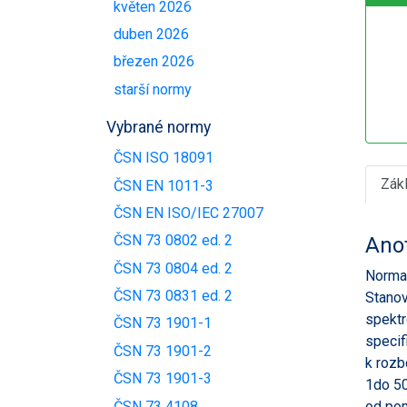
květen 2026
duben 2026
březen 2026
starší normy
Vybrané normy
ČSN ISO 18091
Zák
ČSN EN 1011-3
ČSN EN ISO/IEC 27007
ČSN 73 0802 ed. 2
Ano
ČSN 73 0804 ed. 2
Norma 
ČSN 73 0831 ed. 2
Stanov
spektr
ČSN 73 1901-1
specif
ČSN 73 1901-2
k rozb
ČSN 73 1901-3
1do 50
ČSN 73 4108
od pom