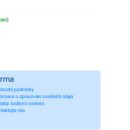
kání)
irma
chodní podmínky
formace o zpracování osobních údajů
sady souborů cookies
ntaktujte nás