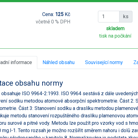
Cena:
125
Kč
ks
včetně 0 % DPH
skladem
tisk na počkání
ladní informace
Náhled obsahu
Související normy
Za
tace obsahu normy
obsahuje ISO 9964-2:1993. ISO 9964 sestává z dále uvedených 
ení sodíku metodou atomové absorpční spektrometrie. Část 2: 
ometrie. Část 3: Stanovení sodíku a draslíku metodou plamenové
ikuje metodu stanovení rozpuštěného draslíku plamenovou atomo
oru surové a pitné vody. Metodu lze použít pro vzorky vod s hmo
 mg.l-1. Tento rozsah je možno rozšířit směrem nahoru i dolů zav
ěru předepsaného v kapitole 8. Normalizována je podstata zkoušk