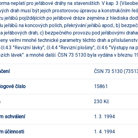
orma neplatí pro jeřábové dráhy na staveništích. V kap. 3 (Všeob
vých drah musí být jejich prostorovou úpravou a konstrukčním ř
u jeřábů pojíždějících po jeřábové dráze zejména z hlediska dod
u jeřábů na koncových polích, překrývání jeřábů apod.; b) bezpeč
 a jeřábových drah; c) bezpečného provozu pod jeřábovými draha
eny velmi mnohé technické parametry těchto drah a příslušenství 
 čl.4.3 "Revizní lávky", čl.4.4 "Revizní plošiny", čl.4.6 "Výstupy n
zích lávek". a mnohé další. ČSN 73 5130 byla vydána v březnu 1
čení
ČSN 73 5130 (7351
logové číslo
15861
a
230 Kč
m schválení
1. 3. 1994
m účinnosti
1. 4. 1994