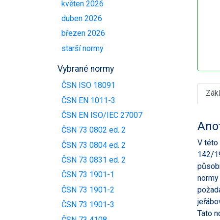
květen 2026
duben 2026
březen 2026
starší normy
Vybrané normy
ČSN ISO 18091
Zák
ČSN EN 1011-3
ČSN EN ISO/IEC 27007
Ano
ČSN 73 0802 ed. 2
V této
ČSN 73 0804 ed. 2
142/19
ČSN 73 0831 ed. 2
působn
ČSN 73 1901-1
normy 
ČSN 73 1901-2
požada
jeřábo
ČSN 73 1901-3
Tato n
ČSN 73 4108