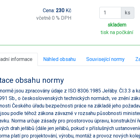
Cena:
230
Kč
ks
včetně 0 % DPH
skladem
tisk na počkání
ladní informace
Náhled obsahu
Související normy
Za
tace obsahu normy
 normě jsou zpracovány údaje z ISO 8306:1985 Jeřáby. Čl.3.3 a ka
91 Sb., o československých technických normách, ve znění zák
osti Českého úřadu bezpečnosti práce na základě jeho požadavku. 
jsou podle téhož zákona závazné v rozsahu působnosti minister
vku. Norma určuje zásady pro prostorovou úpravu, konstrukční řeš
vých drah jeřábů (dále jen jeřábů, pokud v příslušných ustanoveních
orma platí pro projektování, výrobu, montáž a provoz nových kole