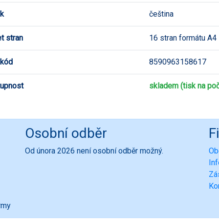
k
čeština
t stran
16 stran formátu A4
 kód
8590963158617
upnost
skladem (tisk na poč
Osobní odběr
F
Od února 2026 není osobní odběr možný.
Ob
In
Zá
Ko
ormy