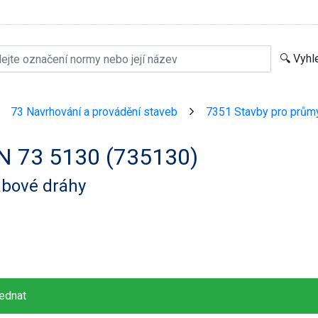
73 Navrhování a provádění staveb
7351 Stavby pro prům
>
>
N 73 5130 (735130)
ábové dráhy
ednat