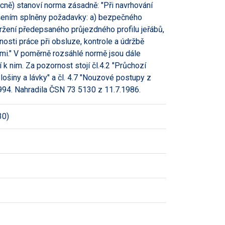
ecně) stanoví norma zásadně: "Při navrhování
ešením splněny požadavky: a) bezpečného
ržení předepsaného průjezdného profilu jeřábů,
nosti práce při obsluze, kontrole a údržbě
mi." V poměrně rozsáhlé normě jsou dále
k nim. Za pozornost stojí čl.4.2 "Průchozí
a plošiny a lávky" a čl. 4.7 "Nouzové postupy z
994. Nahradila ČSN 73 5130 z 11.7.1986.
30)