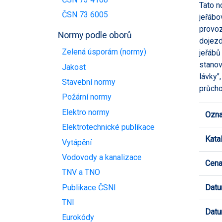
Tato n
ČSN 73 6005
jeřábo
provoz
Normy podle oborů
dojezd
Zelená úsporám (normy)
jeřábů
stanov
Jakost
lávky",
Stavební normy
průcho
Požární normy
Elektro normy
Ozna
Elektrotechnické publikace
Kata
Vytápění
Vodovody a kanalizace
Cen
TNV a TNO
Publikace ČSNI
Datu
TNI
Datu
Eurokódy