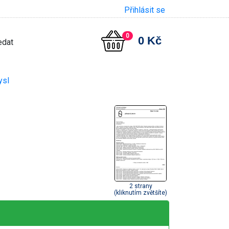
Přihlásit se
0
0 Kč
ysl
2 strany
(kliknutím zvětšíte)