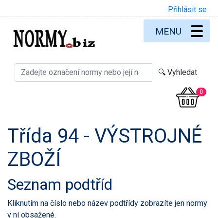
Přihlásit se
MENU
0
Třída 94 - VÝSTROJNÉ
ZBOŽÍ
Seznam podtříd
Kliknutím na číslo nebo název podtřídy zobrazíte jen normy
v ní obsažené.