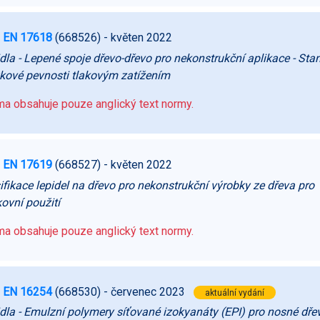
 EN 17618
(668526)
- květen 2022
dla - Lepené spoje dřevo-dřevo pro nekonstrukční aplikace - Sta
ové pevnosti tlakovým zatížením
a obsahuje pouze anglický text normy.
 EN 17619
(668527)
- květen 2022
ifikace lepidel na dřevo pro nekonstrukční výrobky ze dřeva pro
ovní použití
a obsahuje pouze anglický text normy.
 EN 16254
(668530)
- červenec 2023
aktuální vydání
dla - Emulzní polymery síťované izokyanáty (EPI) pro nosné dře