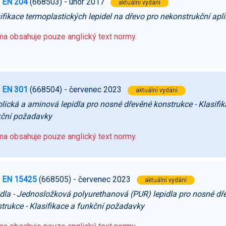
 EN 204
(668503)
- únor 2017
aktuální vydání
ifikace termoplastických lepidel na dřevo pro nekonstrukční apl
a obsahuje pouze anglický text normy.
 EN 301
(668504)
- červenec 2023
aktuální vydání
lická a aminová lepidla pro nosné dřevěné konstrukce - Klasifik
kční požadavky
a obsahuje pouze anglický text normy.
 EN 15425
(668505)
- červenec 2023
aktuální vydání
dla - Jednosložková polyurethanová (PUR) lepidla pro nosné dř
trukce - Klasifikace a funkční požadavky