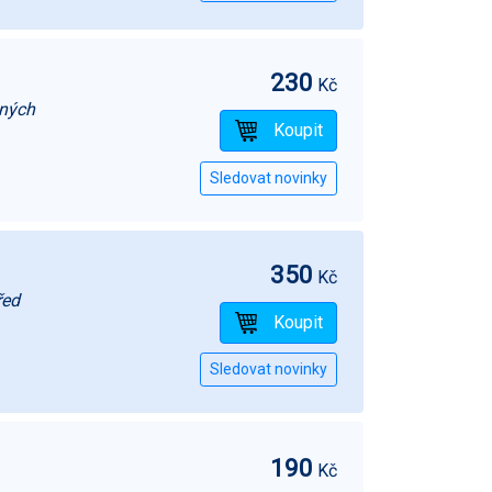
230
Kč
aných
350
Kč
řed
190
Kč