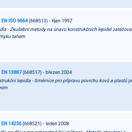
 EN ISO 9664
(668513)
- říjen 1997
dla - Zkušební metody na únavu konstrukčních lepidel zatěžov
smyku tahem
 EN 13887
(668517)
- březen 2004
trukční lepidla - Směrnice pro přípravu povrchu kovů a plastů p
ením
 EN 14256
(668521)
- leden 2008