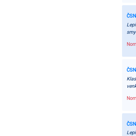
ČSN
Lepi
smyk
Norm
ČSN
Klas
venk
Norm
ČSN
Lepi