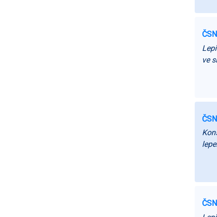
ČSN
Lepi
ve 
ČSN
Kons
lep
ČSN