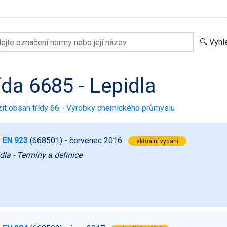
ída 6685 - Lepidla
it obsah třídy 66 - Výrobky chemického průmyslu
 EN 923
(668501)
- červenec 2016
aktuální vydání
dla - Termíny a definice