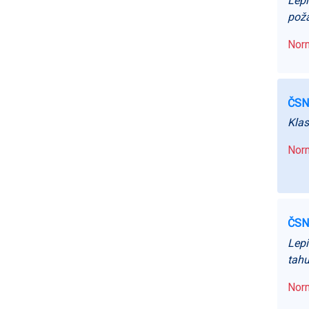
Lepi
poža
Norm
ČSN
Klas
Norm
ČSN
Lepi
tahu
Norm