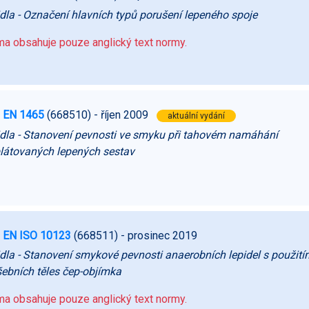
dla - Označení hlavních typů porušení lepeného spoje
a obsahuje pouze anglický text normy.
 EN 1465
(668510)
- říjen 2009
aktuální vydání
dla - Stanovení pevnosti ve smyku při tahovém namáhání
látovaných lepených sestav
 EN ISO 10123
(668511)
- prosinec 2019
dla - Stanovení smykové pevnosti anaerobních lepidel s použití
ebních těles čep-objímka
a obsahuje pouze anglický text normy.