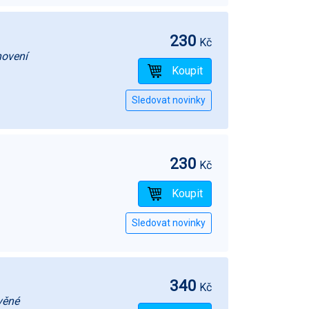
230
Kč
novení
230
Kč
340
Kč
věné