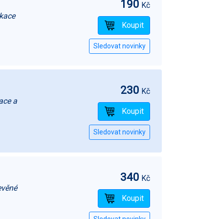
190
Kč
ikace
230
Kč
ace a
340
Kč
evěné