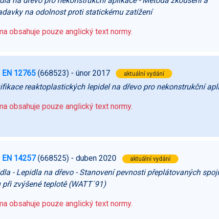
dla na dřevo pro nekonstrukční aplikace - Metoda zkoušení a
davky na odolnost proti statickému zatížení
a obsahuje pouze anglický text normy.
 EN 12765
(668523)
- únor 2017
aktuální vydání
ifikace reaktoplastických lepidel na dřevo pro nekonstrukční apl
a obsahuje pouze anglický text normy.
 EN 14257
(668525)
- duben 2020
aktuální vydání
dla - Lepidla na dřevo - Stanovení pevnosti přeplátovaných spoj
 při zvýšené teplotě (WATT´91)
a obsahuje pouze anglický text normy.