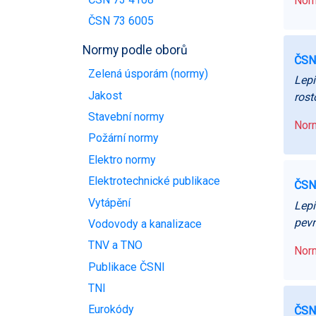
Norm
ČSN 73 6005
Normy podle oborů
ČSN
Zelená úsporám (normy)
Lepi
Jakost
rost
Stavební normy
Norm
Požární normy
Elektro normy
Elektrotechnické publikace
ČSN
Vytápění
Lepi
pevn
Vodovody a kanalizace
TNV a TNO
Norm
Publikace ČSNI
TNI
Eurokódy
ČSN