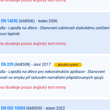
a obsahuje pouze anglický text normy.
 EN 14292
(668506)
- leden 2006
dla - Lepidla na dřevo - Stanovení odolnosti statickému zatížení 
oucí teplotě
a obsahuje pouze anglický text normy.
 EN 205
(668508)
- únor 2017
aktuální vydání
dla - Lepidla na dřevo pro nekonstrukční aplikace - Stanovení
osti ve smyku při tahovém namáhání přeplátovaných spojů
a obsahuje pouze anglický text normy.
 EN ISO 10365
(668509)
- srpen 2022