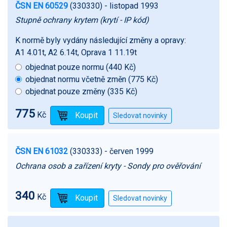
ČSN EN 60529
(330330)
- listopad 1993
Stupně ochrany krytem (krytí - IP kód)
K normě byly vydány následující změny a opravy:
A1 4.01t, A2 6.14t, Oprava 1 11.19t
objednat pouze normu (440 Kč)
objednat normu včetně změn (775 Kč)
objednat pouze změny (335 Kč)
775
Kč
ČSN EN 61032
(330333)
- červen 1999
Ochrana osob a zařízení kryty - Sondy pro ověřování
340
Kč