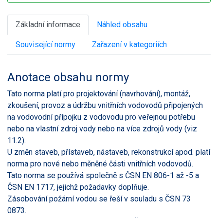
Základní informace
Náhled obsahu
Související normy
Zařazení v kategoriích
Anotace obsahu normy
Tato norma platí pro projektování (navrhování), montáž,
zkoušení, provoz a údržbu vnitřních vodovodů připojených
na vodovodní přípojku z vodovodu pro veřejnou potřebu
nebo na vlastní zdroj vody nebo na více zdrojů vody (viz
11.2).
U změn staveb, přístaveb, nástaveb, rekonstrukcí apod. platí
norma pro nové nebo měněné části vnitřních vodovodů.
Tato norma se používá společně s ČSN EN 806-1 až -5 a
ČSN EN 1717, jejichž požadavky doplňuje.
Zásobování požární vodou se řeší v souladu s ČSN 73
0873.