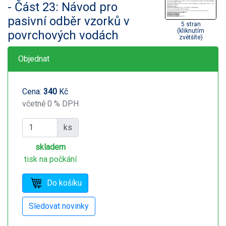
- Část 23: Návod pro
pasivní odběr vzorků v
5 stran
(kliknutím
povrchových vodách
zvětšíte)
Objednat
Cena:
340
Kč
včetně 0 % DPH
ks
skladem
tisk na počkání