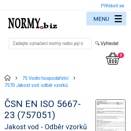
Přihlásit se
MENU
0
75 Vodní hospodářství
>
>
7570 Jakost vod. odběr vzorků
ČSN EN ISO 5667-
23 (757051)
Jakost vod - Odběr vzorků