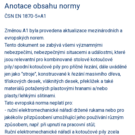
Anotace obsahu normy
ČSN EN 1870-5+A1
Změnou A1 byla provedena aktualizace mezinárodních a
evropských norem.
Tento dokument se zabývá všemi významnými
nebezpečími, nebezpečnými situacemi a událostmi, které
jsou relevantní pro kombinované stolové kotoučové
pily/spodní kotoučové pily pro příčné řezání, dále uváděné
jen jako "stroje", konstruované k řezání masivního dřeva,
třískových desek, vláknitých desek, překližek a také
materiálů potažených plastovými hranami a/nebo
plasty/lehkými slitinami.
Tato evropská norma neplatí pro:
- ruční elektromechanické nářadí držené rukama nebo pro
jakékoliv přizpůsobení umožňující jeho používání různým
způsobem, např. při upnutí na pracovní stůl;
Ruční elektromechanické nářadí a kotoučové pily zcela