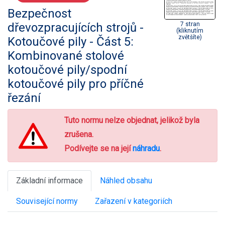
Bezpečnost
dřevozpracujících strojů -
7 stran
(kliknutím
zvětšíte)
Kotoučové pily - Část 5:
Kombinované stolové
kotoučové pily/spodní
kotoučové pily pro příčné
řezání
Tuto normu nelze objednat, jelikož byla
zrušena.
Podívejte se na její
náhradu
.
Základní informace
Náhled obsahu
Související normy
Zařazení v kategoriích