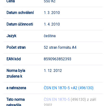
Cena
550 Kč
Datum schválení
1. 3. 2010
Datum účinnosti
1. 4. 2010
Jazyk
čeština
Počet stran
52 stran formátu A4
EAN kód
8590963852393
Norma byla
1. 12. 2012
zrušena k
a nahrazena
ČSN EN 1870-5 +A2 (496130)
Tato norma
ČSN EN 1870-5
(496130) z září
nahradila
2002