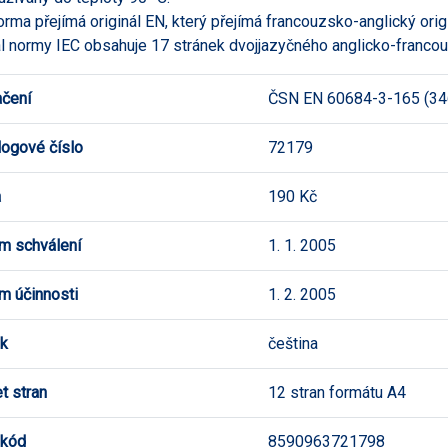
orma přejímá originál EN, který přejímá francouzsko-anglický orig
ál normy IEC obsahuje 17 stránek dvojjazyčného anglicko-franco
čení
ČSN EN 60684-3-165 (34
logové číslo
72179
a
190 Kč
m schválení
1. 1. 2005
m účinnosti
1. 2. 2005
k
čeština
t stran
12 stran formátu A4
 kód
8590963721798