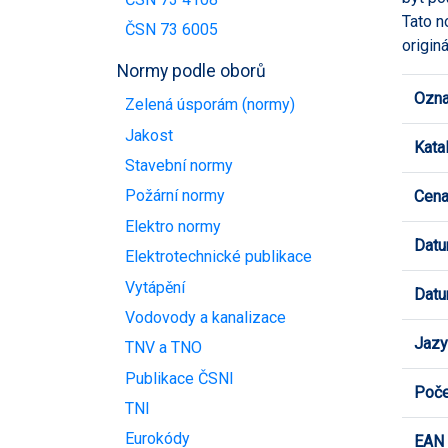
Tato n
ČSN 73 6005
origin
Normy podle oborů
Ozna
Zelená úsporám (normy)
Jakost
Kata
Stavební normy
Požární normy
Cen
Elektro normy
Datu
Elektrotechnické publikace
Vytápění
Datu
Vodovody a kanalizace
Jazy
TNV a TNO
Publikace ČSNI
Poče
TNI
Eurokódy
EAN