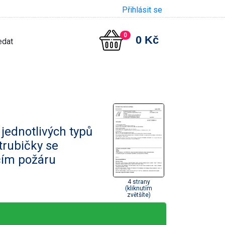
Přihlásit se
0
0 Kč
 jednotlivých typů
 trubičky se
ím požáru
4 strany
(kliknutím
zvětšíte)