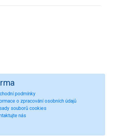
irma
chodní podmínky
formace o zpracování osobních údajů
sady souborů cookies
ntaktujte nás