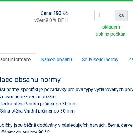
Cena:
190
Kč
ks
včetně 0 % DPH
skladem
tisk na počkání
ladní informace
Náhled obsahu
Související normy
Za
tace obsahu normy
ást normy specifikuje požadavky pro dva typy vytlačovaných po
zeným nebezpečím požáru.
 Tenká stěna Vnitřní průměr do 30 mm
 Silná stěna Vnitřní průměr do 30 mm
rubičky jsou běžně dodávány v následujících barvách: černá, červe
užívány do teploty 90 °C.