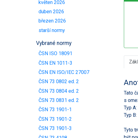
květen 2026
duben 2026
březen 2026
starší normy
Vybrané normy
ČSN ISO 18091
Zák
ČSN EN 1011-3
ČSN EN ISO/IEC 27007
Ano
ČSN 73 0802 ed. 2
ČSN 73 0804 ed. 2
Tato č
s ome
ČSN 73 0831 ed. 2
Typ A:
ČSN 73 1901-1
Typ B:
ČSN 73 1901-2
ČSN 73 1901-3
Tyto t
být po
ČSN 73 4108