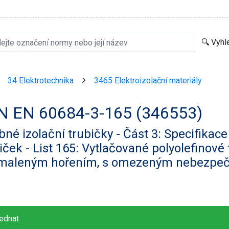
34 Elektrotechnika
3465 Elektroizolační materiály
>
>
N EN 60684-3-165 (346553)
né izolační trubičky - Část 3: Specifikace
iček - List 165: Vytlačované polyolefinové
maleným hořením, s omezeným nebezpeč
ednat