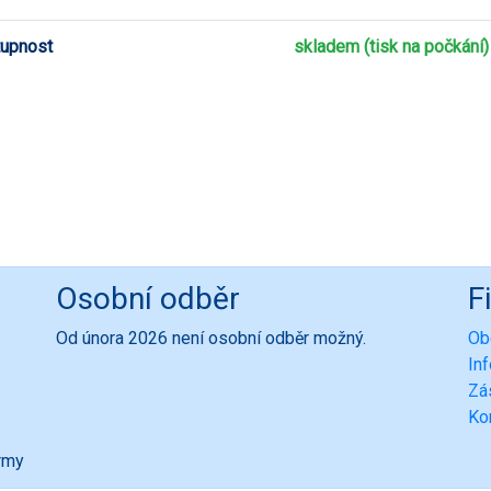
upnost
skladem (tisk na počkání)
Osobní odběr
F
Od února 2026 není osobní odběr možný.
Ob
In
Zá
Ko
ormy