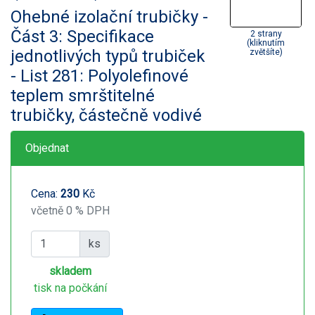
Ohebné izolační trubičky -
Část 3: Specifikace
2 strany
(kliknutím
jednotlivých typů trubiček
zvětšíte)
- List 281: Polyolefinové
teplem smrštitelné
trubičky, částečně vodivé
Objednat
Cena:
230
Kč
včetně 0 % DPH
ks
skladem
tisk na počkání