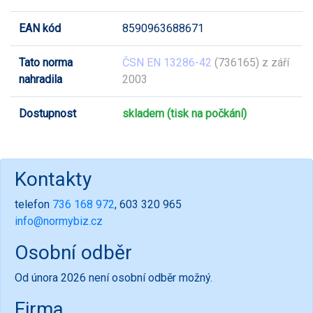
EAN kód
8590963688671
Tato norma
ČSN EN 13286-42
(736165) z září
nahradila
2003
Dostupnost
skladem (tisk na počkání)
Kontakty
telefon
736 168 972
, 603 320 965
info@normybiz.cz
Osobní odběr
Od února 2026 není osobní odběr možný.
Firma