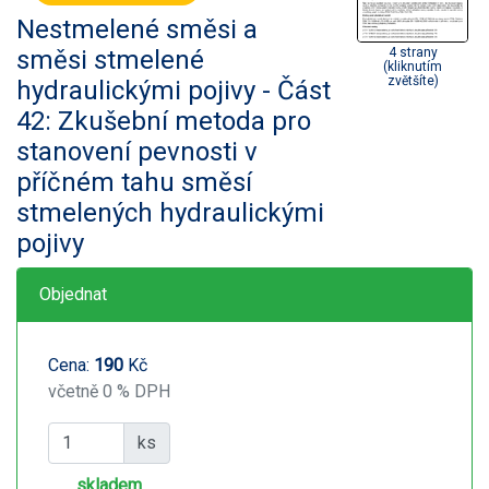
Nestmelené směsi a
směsi stmelené
4 strany
(kliknutím
zvětšíte)
hydraulickými pojivy - Část
42: Zkušební metoda pro
stanovení pevnosti v
příčném tahu směsí
stmelených hydraulickými
pojivy
Objednat
Cena:
190
Kč
včetně 0 % DPH
ks
skladem