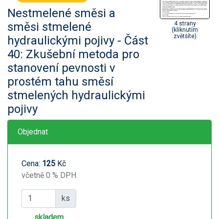
Nestmelené směsi a
směsi stmelené
4 strany
(kliknutím
zvětšíte)
hydraulickými pojivy - Část
40: Zkušební metoda pro
stanovení pevnosti v
prostém tahu směsí
stmelených hydraulickými
pojivy
Objednat
Cena:
125
Kč
včetně 0 % DPH
ks
skladem