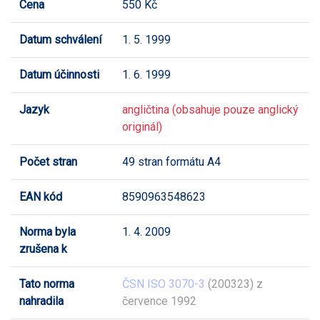
Cena
550 Kč
Datum schválení
1. 5. 1999
Datum účinnosti
1. 6. 1999
Jazyk
angličtina (obsahuje pouze anglický
originál)
Počet stran
49 stran formátu A4
EAN kód
8590963548623
Norma byla
1. 4. 2009
zrušena k
Tato norma
ČSN ISO 3070-3
(200323) z
nahradila
července 1992