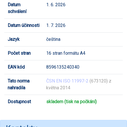
Datum
1. 6. 2026
schválení
Datum účinnosti
1. 7. 2026
Jazyk
čeština
Počet stran
16 stran formátu A4
EAN kód
8596135240340
Tato norma
ČSN EN ISO 11997-2
(673120) z
nahradila
května 2014
Dostupnost
skladem (tisk na počkání)