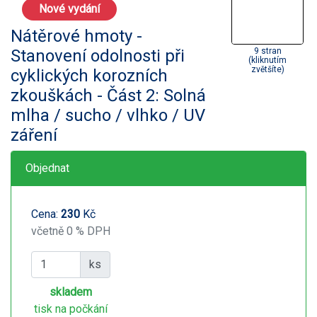
Nové vydání
Nátěrové hmoty -
Stanovení odolnosti při
9 stran
(kliknutím
zvětšíte)
cyklických korozních
zkouškách - Část 2: Solná
mlha / sucho / vlhko / UV
záření
Objednat
Cena:
230
Kč
včetně 0 % DPH
ks
skladem
tisk na počkání