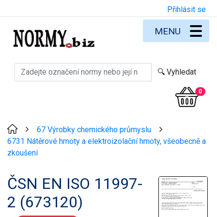
Přihlásit se
MENU
0
67 Výrobky chemického průmyslu
>
>
6731 Nátěrové hmoty a elektroizolační hmoty, všeobecně a
zkoušení
ČSN EN ISO 11997-
2 (673120)