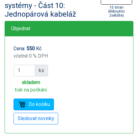
systémy - Část 10:
10 stran
(kliknutím
Jednopárová kabeláž
zvětšíte)
Objednat
Cena:
550
Kč
včetně 0 % DPH
ks
skladem
tisk na počkání