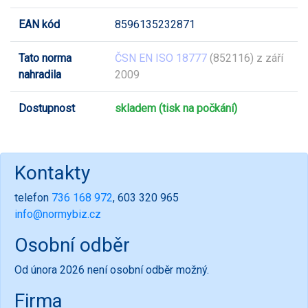
EAN kód
8596135232871
Tato norma
ČSN EN ISO 18777
(852116) z září
nahradila
2009
Dostupnost
skladem (tisk na počkání)
Kontakty
telefon
736 168 972
, 603 320 965
info@normybiz.cz
Osobní odběr
Od února 2026 není osobní odběr možný.
Firma