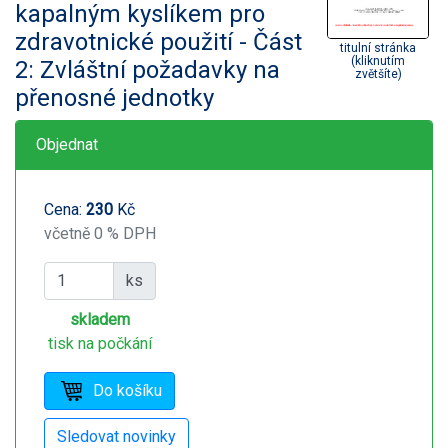
kapalným kyslíkem pro
zdravotnické použití - Část
titulní stránka
(kliknutím
2: Zvláštní požadavky na
zvětšíte)
přenosné jednotky
Objednat
Cena:
230
Kč
včetně 0 % DPH
ks
skladem
tisk na počkání