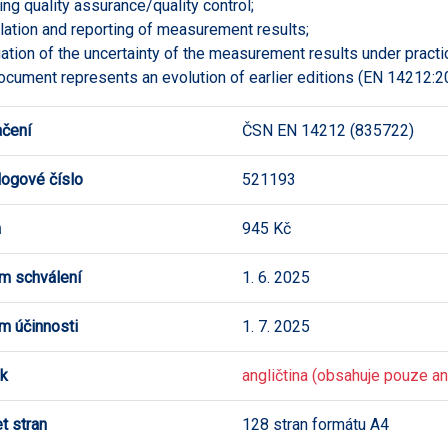
ing quality assurance/quality control;
ulation and reporting of measurement results;
uation of the uncertainty of the measurement results under practi
ocument represents an evolution of earlier editions (EN 14212:
čení
ČSN EN 14212 (835722)
logové číslo
521193
a
945 Kč
m schválení
1. 6. 2025
m účinnosti
1. 7. 2025
k
angličtina (obsahuje pouze ang
t stran
128 stran formátu A4