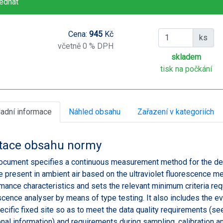
ednat
Cena:
945
Kč
ks
včetně 0 % DPH
skladem
tisk na počkání
ladní informace
Náhled obsahu
Zařazení v kategoriích
tace obsahu normy
ocument specifies a continuous measurement method for the dete
e present in ambient air based on the ultraviolet fluorescence m
mance characteristics and sets the relevant minimum criteria requ
scence analyser by means of type testing. It also includes the eva
pecific fixed site so as to meet the data quality requirements (s
onal information) and requirements during sampling, calibration a