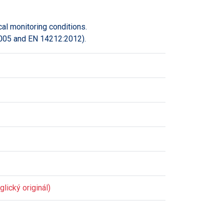
cal monitoring conditions.
2005 and EN 14212:2012).
lický originál)