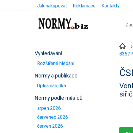
Jak nakupovat
Reklamace
Kontakty
Vyhledávání
8357 M
Rozšířené hledání
ČS
Normy a publikace
Ven
Úplná nabídka
siři
Normy podle měsíců
srpen 2026
červenec 2026
červen 2026