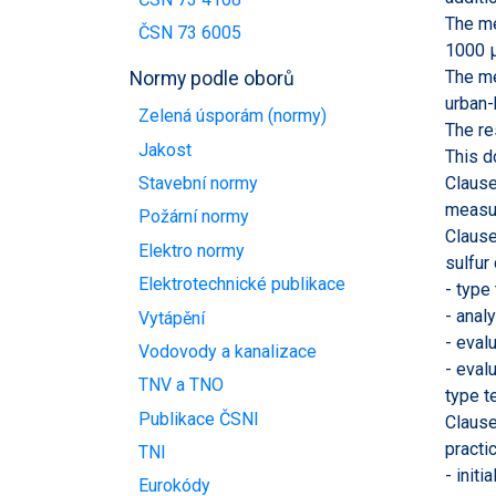
The me
ČSN 73 6005
1000 µ
The me
Normy podle oborů
urban-
Zelená úsporám (normy)
The re
Jakost
This d
Clause
Stavební normy
measur
Požární normy
Clause
Elektro normy
sulfur
Elektrotechnické publikace
- type
- anal
Vytápění
- eval
Vodovody a kanalizace
- eval
TNV a TNO
type t
Publikace ČSNI
Clause
practi
TNI
- init
Eurokódy