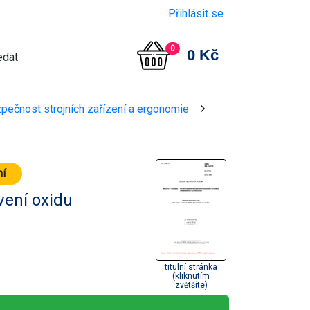
Přihlásit se
0
0 Kč
zpečnost strojních zařízení a ergonomie
>
ní
ení oxidu
titulní stránka
(kliknutím
zvětšíte)