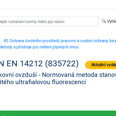
83 Ochrana životního prostředí, pracovní a osobní ochrana, be
>
etody a přístroje pro měření plynných imisí
N EN 14212 (835722)
Aktuální vydá
kovní ovzduší - Normovaná metoda stanov
čitého ultrafialovou fluorescencí