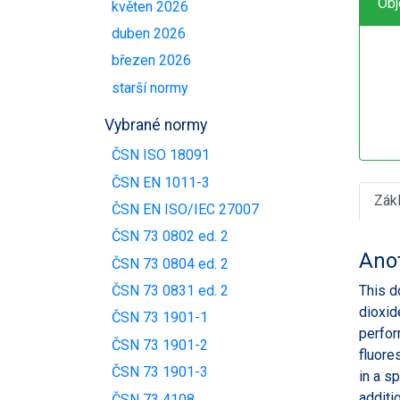
Obj
květen 2026
duben 2026
březen 2026
starší normy
Vybrané normy
ČSN ISO 18091
ČSN EN 1011-3
Zák
ČSN EN ISO/IEC 27007
ČSN 73 0802 ed. 2
Ano
ČSN 73 0804 ed. 2
This d
ČSN 73 0831 ed. 2
dioxid
ČSN 73 1901-1
perfor
ČSN 73 1901-2
fluore
ČSN 73 1901-3
in a s
additi
ČSN 73 4108