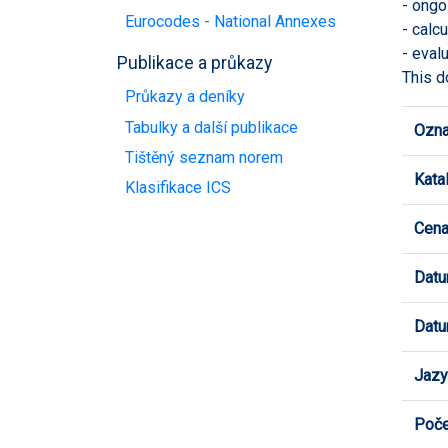
- ongo
Eurocodes - National Annexes
- calc
- eval
Publikace a průkazy
This d
Průkazy a deníky
Tabulky a další publikace
Ozna
Tištěný seznam norem
Kata
Klasifikace ICS
Cen
Datu
Datu
Jazy
Poče