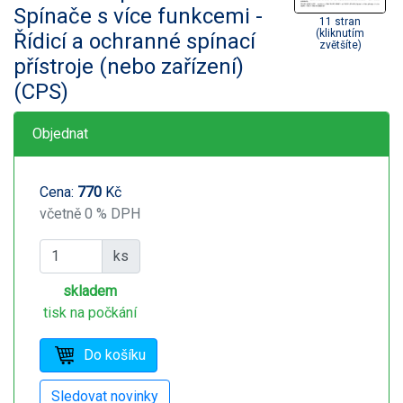
Spínače s více funkcemi -
11 stran
(kliknutím
Řídicí a ochranné spínací
zvětšíte)
přístroje (nebo zařízení)
(CPS)
Objednat
Cena:
770
Kč
včetně 0 % DPH
ks
skladem
tisk na počkání