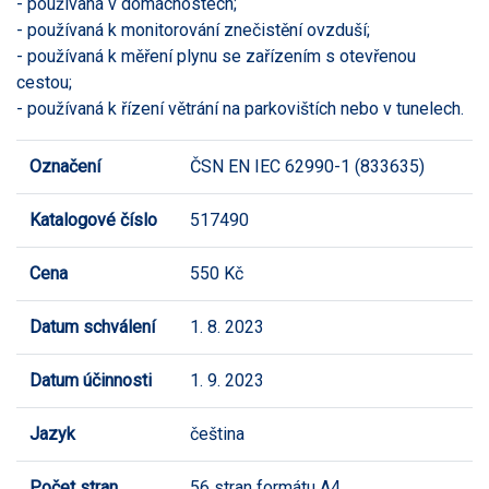
- používaná v domácnostech;
- používaná k monitorování znečistění ovzduší;
- používaná k měření plynu se zařízením s otevřenou
cestou;
- používaná k řízení větrání na parkovištích nebo v tunelech.
Označení
ČSN EN IEC 62990-1 (833635)
Katalogové číslo
517490
Cena
550 Kč
Datum schválení
1. 8. 2023
Datum účinnosti
1. 9. 2023
Jazyk
čeština
Počet stran
56 stran formátu A4