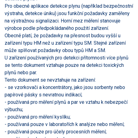
Pro obecné aplikace detekce plynu (například bezpečnostní
výstraha, detekce úniku) jsou funkční požadavky zaměřeny
na výstražnou signalizaci. Horní mez měření stanovuje
výrobce podle předpokládaného použití zařízení.
Obecně platí, že požadavky na přesnost budou vyšší u
zařízení typu HM než u zařízení typu SM. Stejné zařízení
může splňovat požadavky obou typů HM a SM.
U zařízení používaných pro detekci přítomnosti více plynů
se tento dokument vztahuje pouze na detekci toxických
plynů nebo par.
Tento dokument se nevztahuje na zařízení:
- se vzorkovači a koncentrátory, jako jsou sorbenty nebo
papírové pásky s nevratnou indikací;
- používaná pro měření plynů a par ve vztahu k nebezpečí
výbuchu;
- používaná pro měření kyslíku;
- používaná pouze v laboratořích k analýze nebo měření;
- používaná pouze pro účely procesních měření;