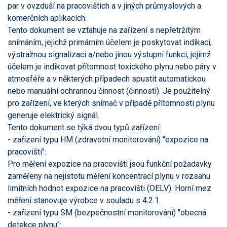
par v ovzduší na pracovištích a v jiných průmyslových a
komerčních aplikacích.
Tento dokument se vztahuje na zařízení s nepřetržitým
snímáním, jejichž primárním účelem je poskytovat indikaci,
výstražnou signalizaci a/nebo jinou výstupní funkci, jejímž
účelem je indikovat přítomnost toxického plynu nebo páry v
atmosféře a v některých případech spustit automatickou
nebo manuální ochrannou činnost (činnosti). Je použitelný
pro zařízení, ve kterých snímač v případě přítomnosti plynu
generuje elektrický signál.
Tento dokument se týká dvou typů zařízení:
- zařízení typu HM (zdravotní monitorování) "expozice na
pracovišti":
Pro měření expozice na pracovišti jsou funkční požadavky
zaměřeny na nejistotu měření koncentrací plynu v rozsahu
limitních hodnot expozice na pracovišti (OELV). Horní mez
měření stanovuje výrobce v souladu s 4.2.1.
- zařízení typu SM (bezpečnostní monitorování) "obecná
detekce plynu":