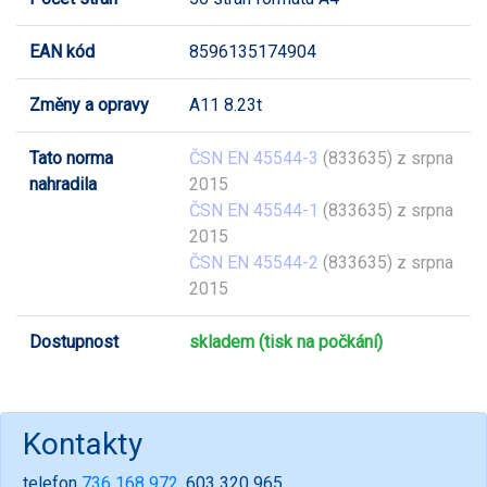
EAN kód
8596135174904
Změny a opravy
A11 8.23t
Tato norma
ČSN EN 45544-3
(833635) z srpna
nahradila
2015
ČSN EN 45544-1
(833635) z srpna
2015
ČSN EN 45544-2
(833635) z srpna
2015
Dostupnost
skladem (tisk na počkání)
Kontakty
telefon
736 168 972
, 603 320 965