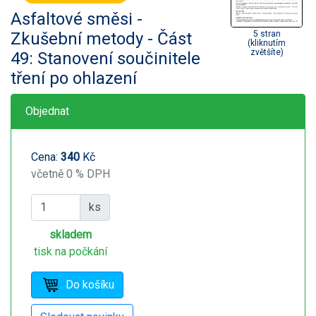
Asfaltové směsi -
Zkušební metody - Část
5 stran
(kliknutím
zvětšíte)
49: Stanovení součinitele
tření po ohlazení
Objednat
Cena:
340
Kč
včetně 0 % DPH
ks
skladem
tisk na počkání