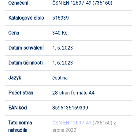
Označení
ČSN EN 12697-49 (736160)
Katalogové číslo
516939
Cena
340 Kč
Datum schválení
1. 5. 2023
Datum účinnosti
1. 6. 2023
Jazyk
čeština
Počet stran
28 stran formátu A4
EAN kód
8596135169399
Tato norma
ČSN EN 12697-49
(736160) z
nahradila
srpna 2022