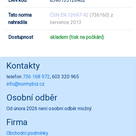
EAN kód
8596135128402
Tato norma
ČSN EN 12697-42
(736160) z
nahradila
července 2013
Dostupnost
skladem (tisk na počkání)
Kontakty
telefon
736 168 972
, 603 320 965
info@normybiz.cz
Osobní odběr
Od února 2026 není osobní odběr možný.
Firma
Obchodní podmínky