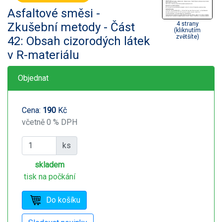
Asfaltové směsi -
Zkušební metody - Část
4 strany
(kliknutím
zvětšíte)
42: Obsah cizorodých látek
v R-materiálu
Objednat
Cena:
190
Kč
včetně 0 % DPH
ks
skladem
tisk na počkání