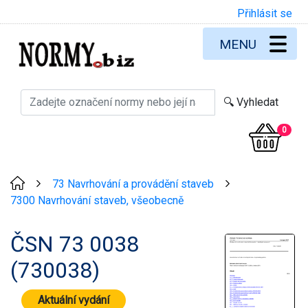
Přihlásit se
MENU
0
73 Navrhování a provádění staveb
>
>
7300 Navrhování staveb, všeobecně
ČSN 73 0038
(730038)
Aktuální vydání