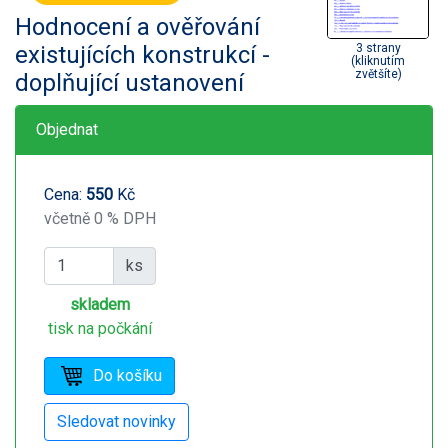
Hodnocení a ověřování
existujících konstrukcí -
3 strany
(kliknutím
zvětšíte)
doplňující ustanovení
Objednat
Cena:
550
Kč
včetně 0 % DPH
ks
skladem
tisk na počkání