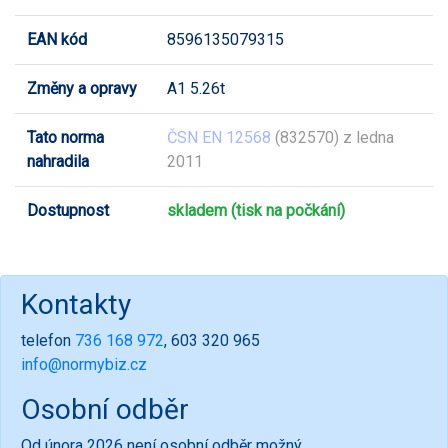
EAN kód
8596135079315
Změny a opravy
A1 5.26t
Tato norma
ČSN EN 12568
(832570) z ledna
nahradila
2011
Dostupnost
skladem (tisk na počkání)
Kontakty
telefon
736 168 972
, 603 320 965
info@normybiz.cz
Osobní odběr
Od února 2026 není osobní odběr možný.