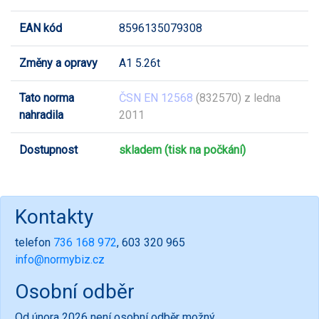
EAN kód
8596135079308
Změny a opravy
A1 5.26t
Tato norma
ČSN EN 12568
(832570) z ledna
nahradila
2011
Dostupnost
skladem (tisk na počkání)
Kontakty
telefon
736 168 972
, 603 320 965
info@normybiz.cz
Osobní odběr
Od února 2026 není osobní odběr možný.