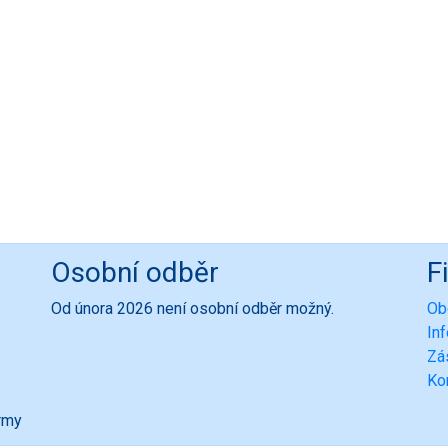
Osobní odběr
F
Od února 2026 není osobní odběr možný.
Ob
In
Zá
Ko
ormy