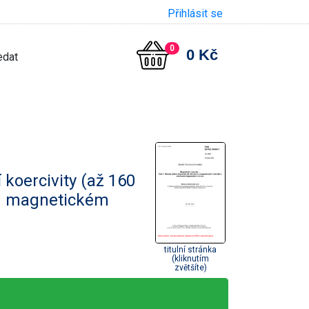
Přihlásit se
0
0 Kč
koercivity (až 160
ém magnetickém
titulní stránka
(kliknutím
zvětšíte)