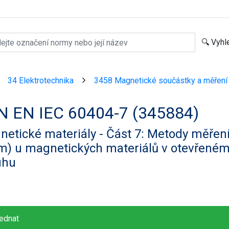
34 Elektrotechnika
3458 Magnetické součástky a měření
>
>
N EN IEC 60404-7 (345884)
etické materiály - Část 7: Metody měření 
m) u magnetických materiálů v otevřen
uhu
ednat