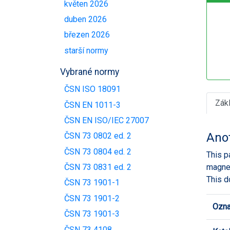
květen 2026
duben 2026
březen 2026
starší normy
Vybrané normy
ČSN ISO 18091
Zák
ČSN EN 1011-3
ČSN EN ISO/IEC 27007
Ano
ČSN 73 0802 ed. 2
ČSN 73 0804 ed. 2
This p
magnet
ČSN 73 0831 ed. 2
This d
ČSN 73 1901-1
ČSN 73 1901-2
Ozna
ČSN 73 1901-3
ČSN 73 4108