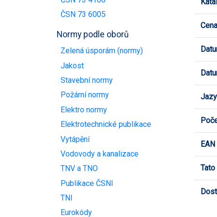
Kata
ČSN 73 6005
Cen
Normy podle oborů
Datu
Zelená úsporám (normy)
Jakost
Datu
Stavební normy
Požární normy
Jazy
Elektro normy
Poče
Elektrotechnické publikace
Vytápění
EAN
Vodovody a kanalizace
Tato
TNV a TNO
Publikace ČSNI
Dost
TNI
Eurokódy