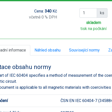
Cena:
340
Kč
ks
včetně 0 % DPH
skladem
tisk na počkání
ladní informace
Náhled obsahu
Související normy
Za
tace obsahu normy
art of IEC 60404 specifies a method of measurement of the coerc
ic circuit.
ocument is applicable to all magnetic materials with coercivitie
čení
ČSN EN IEC 60404-7 (34588