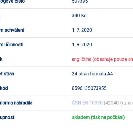
logové číslo
507395
a
340 Kč
m schválení
1. 7. 2020
m účinnosti
1. 8. 2020
k
angličtina (obsahuje pouze ang
t stran
24 stran formátu A4
 kód
8596135073955
 norma nahradila
ČSN EN 10330
(420407) z ún
upnost
skladem (tisk na počkání)