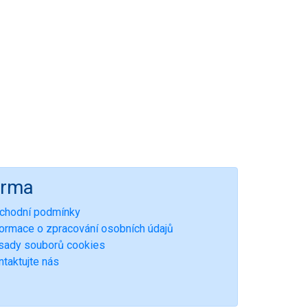
irma
chodní podmínky
formace o zpracování osobních údajů
sady souborů cookies
ntaktujte nás