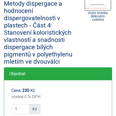
Metody dispergace a
hodnocení
titulní stránka
dispergovatelnosti v
(kliknutím
zvětšíte)
plastech - Část 4:
Stanovení koloristických
vlastností a snadnosti
dispergace bílých
pigmentů v polyethylenu
mletím ve dvouválci
Objednat
Cena:
230
Kč
včetně 0 % DPH
ks