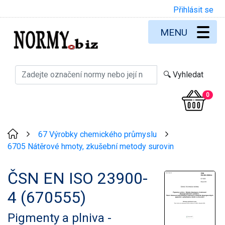
Přihlásit se
MENU
0
67 Výrobky chemického průmyslu
>
>
6705 Nátěrové hmoty, zkušební metody surovin
ČSN EN ISO 23900-
4 (670555)
Pigmenty a plniva -