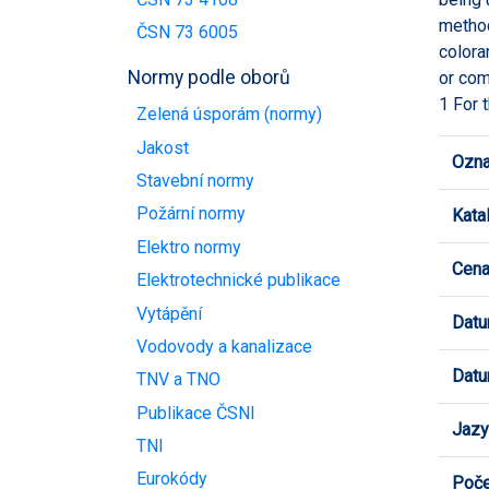
method
ČSN 73 6005
colora
Normy podle oborů
or com
1 For 
Zelená úsporám (normy)
Jakost
Ozna
Stavební normy
Požární normy
Kata
Elektro normy
Cen
Elektrotechnické publikace
Vytápění
Datu
Vodovody a kanalizace
Datu
TNV a TNO
Publikace ČSNI
Jazy
TNI
Eurokódy
Poče