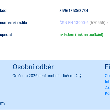
 kód
8596135063734
 norma nahradila
ČSN EN 13900-6
(670555) z
upnost
skladem (tisk na počkání)
Osobní odběr
F
Od února 2026 není osobní odběr možný.
Ob
In
Zá
Ko
ormy