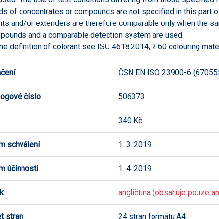
s of concentrates or compounds are not specified in this part of
nts and/or extenders are therefore comparable only when the sa
pounds and a comparable detection system are used.
the definition of colorant see ISO 4618:2014, 2.60 colouring mater
čení
ČSN EN ISO 23900-6 (67055
logové číslo
506373
a
340 Kč
m schválení
1. 3. 2019
m účinnosti
1. 4. 2019
k
angličtina (obsahuje pouze ang
t stran
24 stran formátu A4