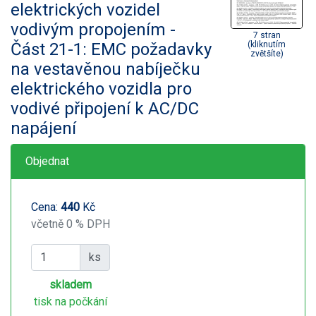
elektrických vozidel
vodivým propojením -
7 stran
Část 21-1: EMC požadavky
(kliknutím
zvětšíte)
na vestavěnou nabíječku
elektrického vozidla pro
vodivé připojení k AC/DC
napájení
Objednat
Cena:
440
Kč
včetně 0 % DPH
ks
skladem
tisk na počkání