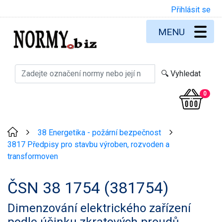
Přihlásit se
MENU
0
38 Energetika - požární bezpečnost
>
>
3817 Předpisy pro stavbu výroben, rozvoden a
transformoven
ČSN 38 1754 (381754)
Dimenzování elektrického zařízení
podle účinku zkratových proudů