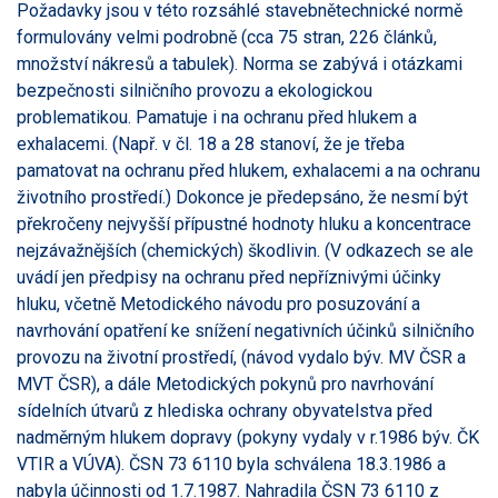
Požadavky jsou v této rozsáhlé stavebnětechnické normě
formulovány velmi podrobně (cca 75 stran, 226 článků,
množství nákresů a tabulek). Norma se zabývá i otázkami
bezpečnosti silničního provozu a ekologickou
problematikou. Pamatuje i na ochranu před hlukem a
exhalacemi. (Např. v čl. 18 a 28 stanoví, že je třeba
pamatovat na ochranu před hlukem, exhalacemi a na ochranu
životního prostředí.) Dokonce je předepsáno, že nesmí být
překročeny nejvyšší přípustné hodnoty hluku a koncentrace
nejzávažnějších (chemických) škodlivin. (V odkazech se ale
uvádí jen předpisy na ochranu před nepříznivými účinky
hluku, včetně Metodického návodu pro posuzování a
navrhování opatření ke snížení negativních účinků silničního
provozu na životní prostředí, (návod vydalo býv. MV ČSR a
MVT ČSR), a dále Metodických pokynů pro navrhování
sídelních útvarů z hlediska ochrany obyvatelstva před
nadměrným hlukem dopravy (pokyny vydaly v r.1986 býv. ČK
VTIR a VÚVA). ČSN 73 6110 byla schválena 18.3.1986 a
nabyla účinnosti od 1.7.1987. Nahradila ČSN 73 6110 z