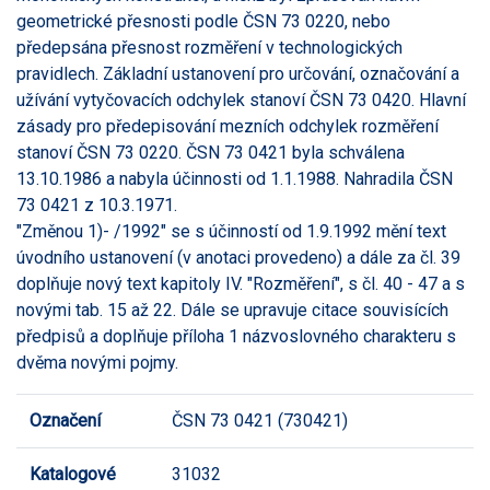
geometrické přesnosti podle ČSN 73 0220, nebo
předepsána přesnost rozměření v technologických
pravidlech. Základní ustanovení pro určování, označování a
užívání vytyčovacích odchylek stanoví ČSN 73 0420. Hlavní
zásady pro předepisování mezních odchylek rozměření
stanoví ČSN 73 0220. ČSN 73 0421 byla schválena
13.10.1986 a nabyla účinnosti od 1.1.1988. Nahradila ČSN
73 0421 z 10.3.1971.
"Změnou 1)- /1992" se s účinností od 1.9.1992 mění text
úvodního ustanovení (v anotaci provedeno) a dále za čl. 39
doplňuje nový text kapitoly IV. "Rozměření", s čl. 40 - 47 a s
novými tab. 15 až 22. Dále se upravuje citace souvisících
předpisů a doplňuje příloha 1 názvoslovného charakteru s
dvěma novými pojmy.
Označení
ČSN 73 0421 (730421)
Katalogové
31032