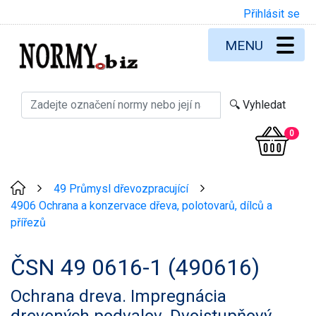
Přihlásit se
MENU
0
49 Průmysl dřevozpracující
>
>
4906 Ochrana a konzervace dřeva, polotovarů, dílců a
přířezů
ČSN 49 0616-1 (490616)
Ochrana dreva. Impregnácia
drevených podvalov. Dvojstupňový