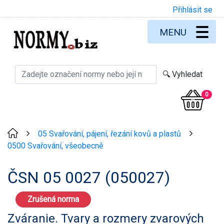
Přihlásit se
MENU
0
05 Svařování, pájení, řezání kovů a plastů
>
>
0500 Svařování, všeobecně
ČSN 05 0027 (050027)
Zrušená norma
Zváranie. Tvary a rozmery zvarových