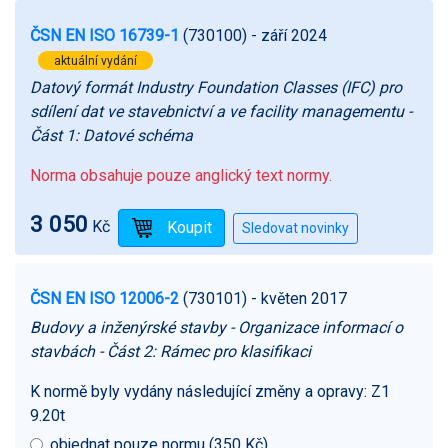
ČSN EN ISO 16739-1
(730100)
- září 2024
aktuální vydání
Datový formát Industry Foundation Classes (IFC) pro
sdílení dat ve stavebnictví a ve facility managementu -
Část 1: Datové schéma
Norma obsahuje pouze anglický text normy.
3 050
Kč
ČSN EN ISO 12006-2
(730101)
- květen 2017
Budovy a inženýrské stavby - Organizace informací o
stavbách - Část 2: Rámec pro klasifikaci
K normě byly vydány následující změny a opravy:
Z1
9.20t
objednat pouze normu (350 Kč)