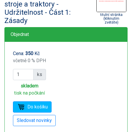
stroje a traktory -
Udržitelnost - Část 1:
titulní stránka
Zásady
(kliknutím
zvětšíte)
Objednat
Cena:
350
Kč
včetně 0 % DPH
ks
skladem
tisk na počkání