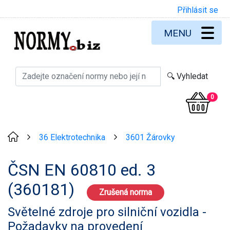
Přihlásit se
MENU
0
36 Elektrotechnika
3601 Žárovky
>
>
ČSN EN 60810 ed. 3
(360181)
Zrušená norma
Světelné zdroje pro silniční vozidla -
Požadavky na provedení