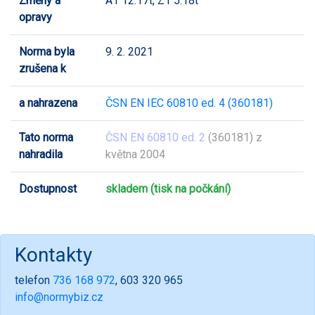
Změny a
A1 12.17t, Z1 5.18t
opravy
Norma byla
9. 2. 2021
zrušena k
a nahrazena
ČSN EN IEC 60810 ed. 4 (360181)
Tato norma
ČSN EN 60810 ed. 2
(360181) z
nahradila
května 2004
Dostupnost
skladem (tisk na počkání)
Kontakty
telefon
736 168 972
, 603 320 965
info@normybiz.cz