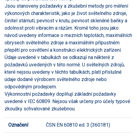
Jsou stanoveny požadavky a zkušební metody pro měření
výkonových charakteristik, jako je život světelného zdroje,
činitel stárnutí, pevnost v krutu, pevnost skleněné baňky a
odolnost proti vibracím a rázům. Kromě toho jsou jako
návod uvedeny informace o mezních teplotách, maximálních
obrysech světelného zdroje a maximálním přípustném
přepětí pro osvětlení a konstrukci elektrických zařízení.
Údaje uvedené v tabulkách se odkazují na některé z
požadavků uvedených v této normě. U světelných zdrojů,
které nejsou uvedeny v těchto tabulkách, platí příslušné
údaje dodané výrobcem světelného zdroje nebo
odpovědným prodejcem.
Výkonnostní požadavky doplňují základní požadavky
uvedené v IEC 60809. Nejsou však určeny pro účely typové
zkoušky schvalované zkušebnou.
Označení
ČSN EN 60810 ed. 3 (360181)