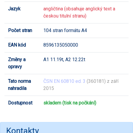
Jazyk
angličtina (obsahuje anglický text a
českou titulní stranu)
Počet stran
104 stran formátu A4
EAN kód
8596135050000
Změny a
A1 11.19t, A2 12.22t
opravy
Tato norma
ČSN EN 60810 ed. 3
(360181) z září
nahradila
2015
Dostupnost
skladem (tisk na počkání)
Kontakty