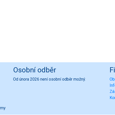
Osobní odběr
F
Od února 2026 není osobní odběr možný.
Ob
In
Zá
Ko
ormy