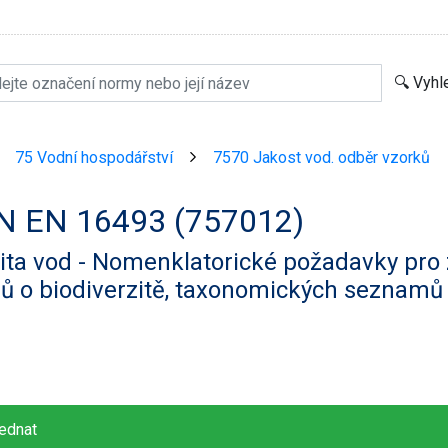
75 Vodní hospodářství
7570 Jakost vod. odběr vzorků
>
>
N EN 16493 (757012)
lita vod - Nomenklatorické požadavky pr
ů o biodiverzitě, taxonomických seznamů 
ednat