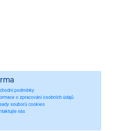
irma
chodní podmínky
formace o zpracování osobních údajů
sady souborů cookies
ntaktujte nás