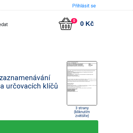
Přihlásit se
0
0 Kč
o zaznamenávání
a určovacích klíčů
3 strany
(kliknutím
zvětšíte)