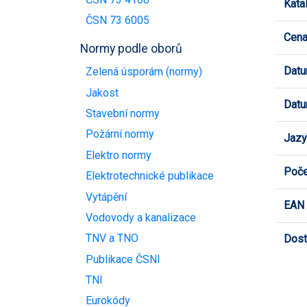
Kata
ČSN 73 6005
Cen
Normy podle oborů
Datu
Zelená úsporám (normy)
Jakost
Datu
Stavební normy
Požární normy
Jazy
Elektro normy
Poče
Elektrotechnické publikace
Vytápění
EAN
Vodovody a kanalizace
TNV a TNO
Dost
Publikace ČSNI
TNI
Eurokódy