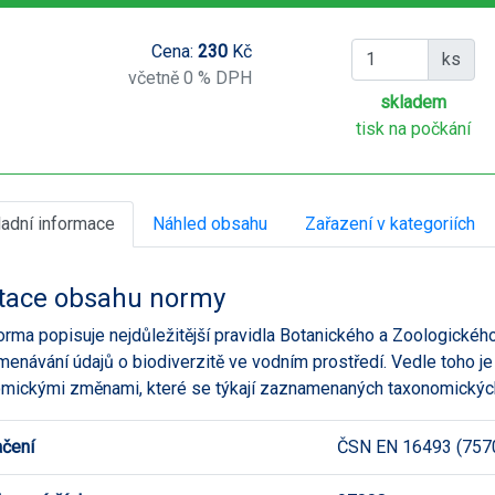
Cena:
230
Kč
ks
včetně 0 % DPH
skladem
tisk na počkání
ladní informace
Náhled obsahu
Zařazení v kategoriích
tace obsahu normy
orma popisuje nejdůležitější pravidla Botanického a Zoologickéh
enávání údajů o biodiverzitě ve vodním prostředí. Vedle toho je
mickými změnami, které se týkají zaznamenaných taxonomickýc
čení
ČSN EN 16493 (757