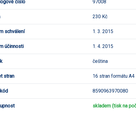
logové číslo
97008
a
230 Kč
m schválení
1. 3. 2015
m účinnosti
1. 4. 2015
k
čeština
t stran
16 stran formátu A4
 kód
8590963970080
upnost
skladem (tisk na poč